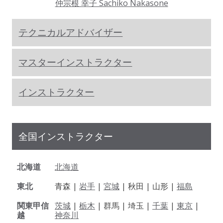
仲宗根 幸子 Sachiko Nakasone
テクニカルアドバイザー
マスターインストラクター
インストラクター
全国インストラクター
北海道
北海道
東北
青森 |
岩手
|
宮城
| 秋田 | 山形 |
福島
関東甲信
茨城
|
栃木
| 群馬 | 埼玉 |
千葉
|
東京
|
越
神奈川