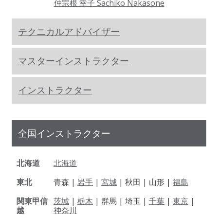
仲宗根 幸子 Sachiko Nakasone
テクニカルアドバイザー
マスターインストラクター
インストラクター
全国インストラクター
北海道
北海道
東北
青森 |
岩手
|
宮城
| 秋田 | 山形 |
福島
関東甲信
茨城
|
栃木
| 群馬 | 埼玉 |
千葉
|
東京
|
越
神奈川