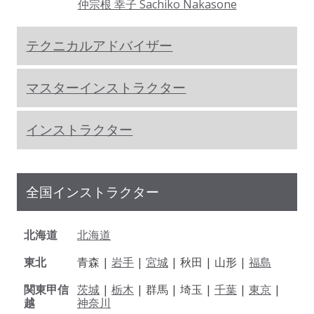
仲宗根 幸子 Sachiko Nakasone
テクニカルアドバイザー
マスターインストラクター
インストラクター
全国インストラクター
北海道
北海道
東北
青森 |
岩手
|
宮城
| 秋田 | 山形 |
福島
関東甲信
茨城
|
栃木
| 群馬 | 埼玉 |
千葉
|
東京
|
越
神奈川