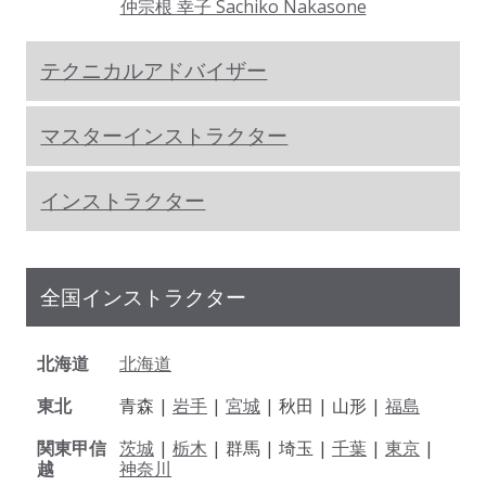
仲宗根 幸子 Sachiko Nakasone
テクニカルアドバイザー
マスターインストラクター
インストラクター
全国インストラクター
北海道
北海道
東北
青森 |
岩手
|
宮城
| 秋田 | 山形 |
福島
関東甲信
茨城
|
栃木
| 群馬 | 埼玉 |
千葉
|
東京
|
越
神奈川