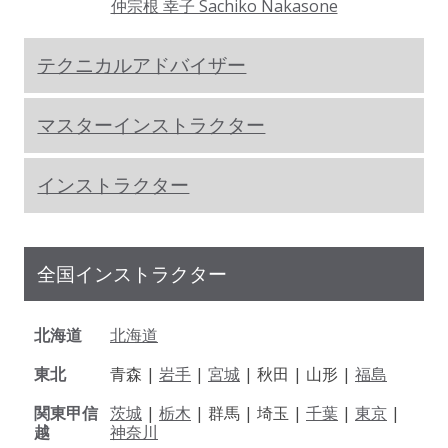
仲宗根 幸子 Sachiko Nakasone
テクニカルアドバイザー
マスターインストラクター
インストラクター
全国インストラクター
北海道
北海道
東北
青森 |
岩手
|
宮城
| 秋田 | 山形 |
福島
関東甲信
茨城
|
栃木
| 群馬 | 埼玉 |
千葉
|
東京
|
越
神奈川