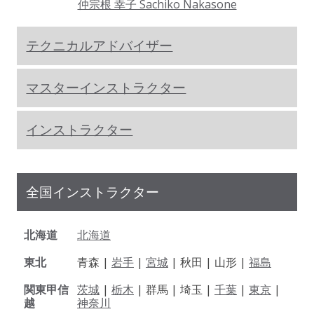
仲宗根 幸子 Sachiko Nakasone
テクニカルアドバイザー
マスターインストラクター
インストラクター
全国インストラクター
北海道
北海道
東北
青森 |
岩手
|
宮城
| 秋田 | 山形 |
福島
関東甲信
茨城
|
栃木
| 群馬 | 埼玉 |
千葉
|
東京
|
越
神奈川