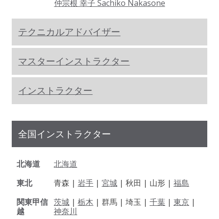
仲宗根 幸子 Sachiko Nakasone
テクニカルアドバイザー
マスターインストラクター
インストラクター
全国インストラクター
北海道
北海道
東北
青森 |
岩手
|
宮城
| 秋田 | 山形 |
福島
関東甲信
茨城
|
栃木
| 群馬 | 埼玉 |
千葉
|
東京
|
越
神奈川