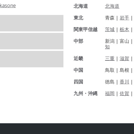
kasone
北海道
北海道
東北
青森 |
岩手
関東甲信越
茨城
|
栃木
|
中部
新潟 |
富山 
知
近畿
三重
|
滋賀
中国
鳥取 |
島根 
四国
徳島 |
香川
九州・沖縄
福岡
|
佐賀