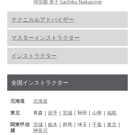
仲宗根 幸子 Sachiko Nakasone
テクニカルアドバイザー
マスターインストラクター
インストラクター
全国インストラクター
北海道
北海道
東北
青森 |
岩手
|
宮城
| 秋田 | 山形 |
福島
関東甲信
茨城
|
栃木
| 群馬 | 埼玉 |
千葉
|
東京
|
越
神奈川