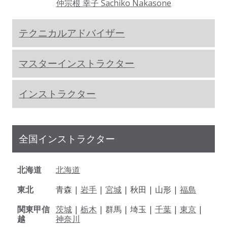
仲宗根 幸子 Sachiko Nakasone
テクニカルアドバイザー
マスターインストラクター
インストラクター
全国インストラクター
北海道
北海道
東北
青森 |
岩手
|
宮城
| 秋田 | 山形 |
福島
関東甲信
茨城
|
栃木
| 群馬 | 埼玉 |
千葉
|
東京
|
越
神奈川