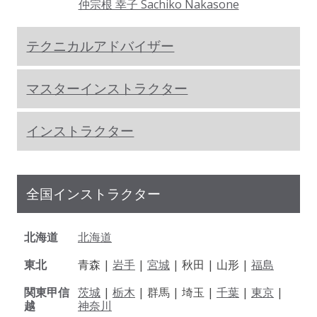
仲宗根 幸子 Sachiko Nakasone
テクニカルアドバイザー
マスターインストラクター
インストラクター
全国インストラクター
北海道
北海道
東北
青森 |
岩手
|
宮城
| 秋田 | 山形 |
福島
関東甲信
茨城
|
栃木
| 群馬 | 埼玉 |
千葉
|
東京
|
越
神奈川