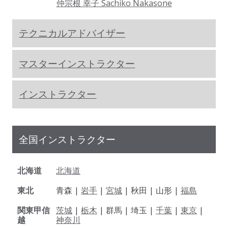
仲宗根 幸子 Sachiko Nakasone
テクニカルアドバイザー
マスターインストラクター
インストラクター
全国インストラクター
北海道
北海道
東北
青森 |
岩手
|
宮城
| 秋田 | 山形 |
福島
関東甲信
茨城
|
栃木
| 群馬 | 埼玉 |
千葉
|
東京
|
越
神奈川