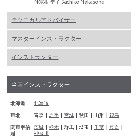
仲宗根 幸子 Sachiko Nakasone
テクニカルアドバイザー
マスターインストラクター
インストラクター
全国インストラクター
北海道
北海道
東北
青森 |
岩手
|
宮城
| 秋田 | 山形 |
福島
関東甲信
茨城
|
栃木
| 群馬 | 埼玉 |
千葉
|
東京
|
越
神奈川