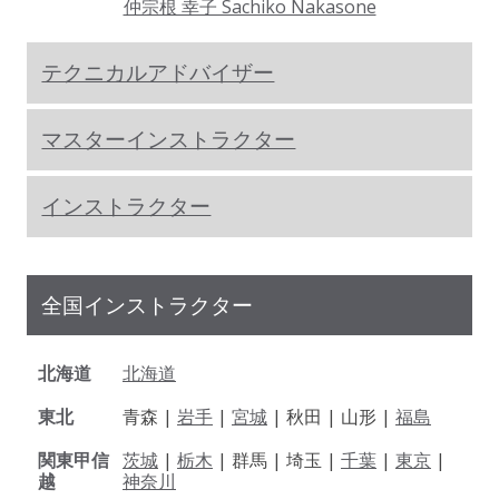
仲宗根 幸子 Sachiko Nakasone
テクニカルアドバイザー
マスターインストラクター
インストラクター
全国インストラクター
北海道
北海道
東北
青森 |
岩手
|
宮城
| 秋田 | 山形 |
福島
関東甲信
茨城
|
栃木
| 群馬 | 埼玉 |
千葉
|
東京
|
越
神奈川