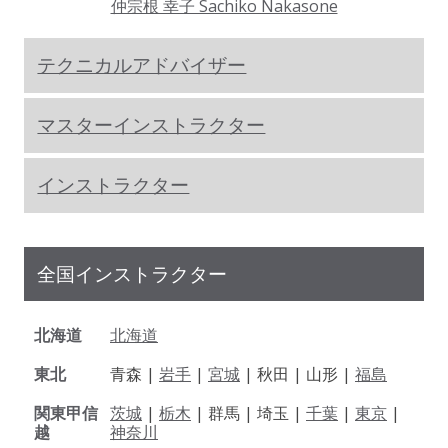
仲宗根 幸子 Sachiko Nakasone
テクニカルアドバイザー
マスターインストラクター
インストラクター
全国インストラクター
北海道
北海道
東北
青森 |
岩手
|
宮城
| 秋田 | 山形 |
福島
関東甲信
茨城
|
栃木
| 群馬 | 埼玉 |
千葉
|
東京
|
越
神奈川