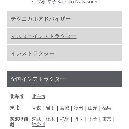
仲宗根 幸子 Sachiko Nakasone
テクニカルアドバイザー
マスターインストラクター
インストラクター
全国インストラクター
北海道
北海道
東北
青森 |
岩手
|
宮城
| 秋田 | 山形 |
福島
関東甲信
茨城
|
栃木
| 群馬 | 埼玉 |
千葉
|
東京
|
越
神奈川