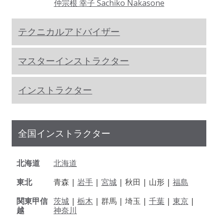
仲宗根 幸子 Sachiko Nakasone
テクニカルアドバイザー
マスターインストラクター
インストラクター
全国インストラクター
北海道
北海道
東北
青森 |
岩手
|
宮城
| 秋田 | 山形 |
福島
関東甲信
茨城
|
栃木
| 群馬 | 埼玉 |
千葉
|
東京
|
越
神奈川