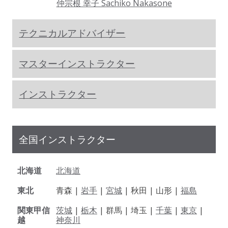
仲宗根 幸子 Sachiko Nakasone
テクニカルアドバイザー
マスターインストラクター
インストラクター
全国インストラクター
北海道
北海道
東北
青森 |
岩手
|
宮城
| 秋田 | 山形 |
福島
関東甲信
茨城
|
栃木
| 群馬 | 埼玉 |
千葉
|
東京
|
越
神奈川