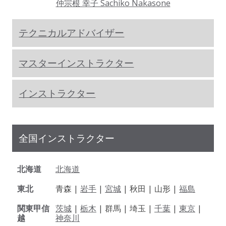
仲宗根 幸子 Sachiko Nakasone
テクニカルアドバイザー
マスターインストラクター
インストラクター
全国インストラクター
北海道
北海道
東北
青森 |
岩手
|
宮城
| 秋田 | 山形 |
福島
関東甲信
茨城
|
栃木
| 群馬 | 埼玉 |
千葉
|
東京
|
越
神奈川