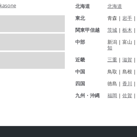
kasone
北海道
北海道
東北
青森 |
岩手
関東甲信越
茨城
|
栃木
|
中部
新潟 |
富山 
知
近畿
三重
|
滋賀
中国
鳥取 |
島根 
四国
徳島 |
香川
九州・沖縄
福岡
|
佐賀