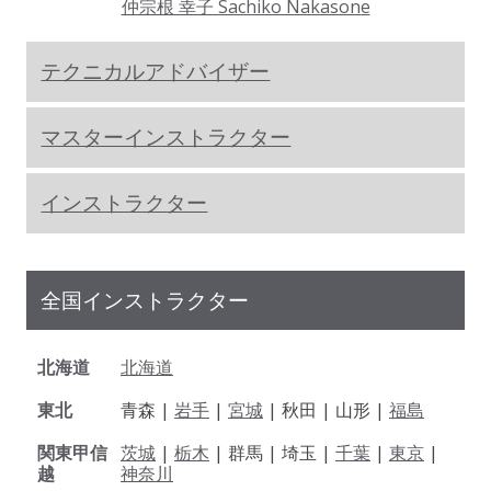
仲宗根 幸子 Sachiko Nakasone
テクニカルアドバイザー
マスターインストラクター
インストラクター
全国インストラクター
北海道
北海道
東北
青森 |
岩手
|
宮城
| 秋田 | 山形 |
福島
関東甲信
茨城
|
栃木
| 群馬 | 埼玉 |
千葉
|
東京
|
越
神奈川