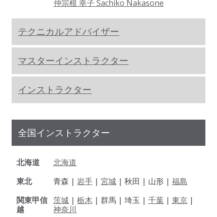
仲宗根 幸子 Sachiko Nakasone
テクニカルアドバイザー
マスターインストラクター
インストラクター
全国インストラクター
北海道
北海道
東北
青森 |
岩手
|
宮城
| 秋田 | 山形 |
福島
関東甲信
茨城
|
栃木
| 群馬 | 埼玉 |
千葉
|
東京
|
越
神奈川