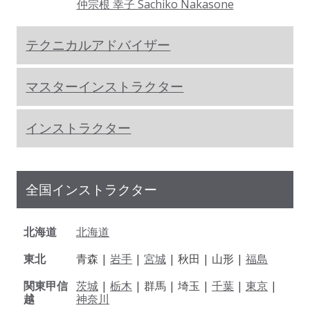
仲宗根 幸子 Sachiko Nakasone
テクニカルアドバイザー
マスターインストラクター
インストラクター
全国インストラクター
北海道
北海道
東北
青森 |
岩手
|
宮城
| 秋田 | 山形 |
福島
関東甲信
茨城
|
栃木
| 群馬 | 埼玉 |
千葉
|
東京
|
越
神奈川