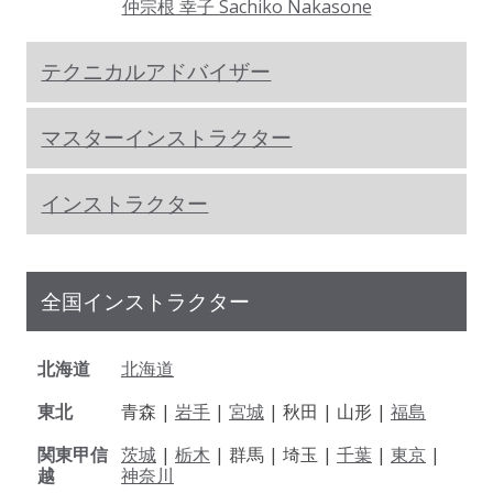
仲宗根 幸子 Sachiko Nakasone
テクニカルアドバイザー
マスターインストラクター
インストラクター
全国インストラクター
北海道
北海道
東北
青森 |
岩手
|
宮城
| 秋田 | 山形 |
福島
関東甲信
茨城
|
栃木
| 群馬 | 埼玉 |
千葉
|
東京
|
越
神奈川