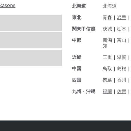
kasone
北海道
北海道
東北
青森 |
岩手
関東甲信越
茨城
|
栃木
|
中部
新潟 |
富山 
知
近畿
三重
|
滋賀
中国
鳥取 |
島根 
四国
徳島 |
香川
九州・沖縄
福岡
|
佐賀