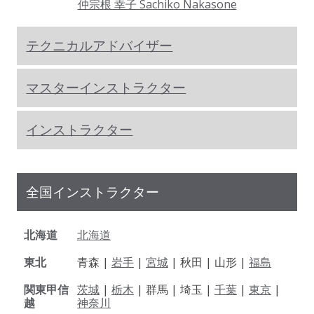
仲宗根 幸子 Sachiko Nakasone
テクニカルアドバイザー
マスターインストラクター
インストラクター
全国インストラクター
北海道
北海道
東北
青森 |
岩手
|
宮城
| 秋田 | 山形 |
福島
関東甲信
茨城
|
栃木
| 群馬 | 埼玉 |
千葉
|
東京
|
越
神奈川