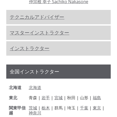
仲宗根 幸子 Sachiko Nakasone
テクニカルアドバイザー
マスターインストラクター
インストラクター
全国インストラクター
北海道
北海道
東北
青森 |
岩手
|
宮城
| 秋田 | 山形 |
福島
関東甲信
茨城
|
栃木
| 群馬 | 埼玉 |
千葉
|
東京
|
越
神奈川