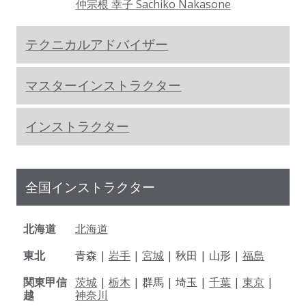
仲宗根 幸子 Sachiko Nakasone
テクニカルアドバイザー
マスターインストラクター
インストラクター
全国インストラクター
北海道
北海道
東北
青森 |
岩手
|
宮城
| 秋田 | 山形 |
福島
関東甲信
茨城
|
栃木
| 群馬 | 埼玉 |
千葉
|
東京
|
越
神奈川