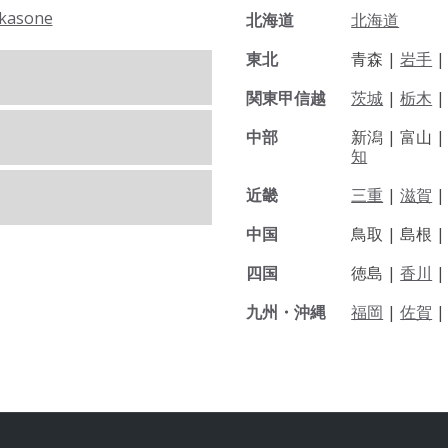
kasone
北海道
北海道
東北
青森 |
岩手
関東甲信越
茨城
|
栃木
|
中部
新潟 |
富山 
知
近畿
三重
|
滋賀
中国
鳥取 |
島根 
四国
徳島 |
香川
九州・沖縄
福岡
|
佐賀