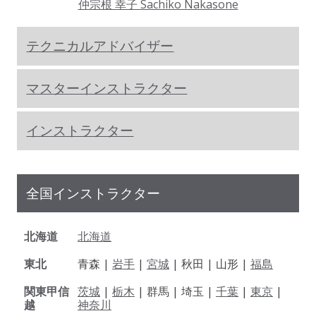
仲宗根 幸子 Sachiko Nakasone
テクニカルアドバイザー
マスターインストラクター
インストラクター
全国インストラクター
北海道
北海道
東北
青森 |
岩手
|
宮城
| 秋田 | 山形 |
福島
関東甲信
茨城
|
栃木
| 群馬 | 埼玉 |
千葉
|
東京
|
越
神奈川