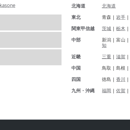
kasone
北海道
北海道
東北
青森 |
岩手
関東甲信越
茨城
|
栃木
|
中部
新潟 |
富山 
知
近畿
三重
|
滋賀
中国
鳥取 |
島根 
四国
徳島 |
香川
九州・沖縄
福岡
|
佐賀