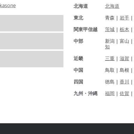
kasone
北海道
北海道
東北
青森 |
岩手
関東甲信越
茨城
|
栃木
|
中部
新潟 |
富山 
知
近畿
三重
|
滋賀
中国
鳥取 |
島根 
四国
徳島 |
香川
九州・沖縄
福岡
|
佐賀