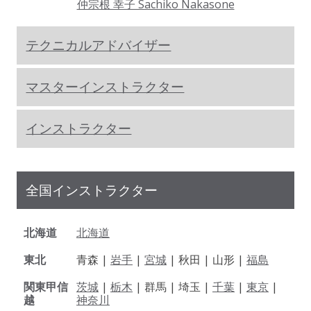
仲宗根 幸子 Sachiko Nakasone
テクニカルアドバイザー
マスターインストラクター
インストラクター
全国インストラクター
北海道
北海道
東北
青森 |
岩手
|
宮城
| 秋田 | 山形 |
福島
関東甲信
茨城
|
栃木
| 群馬 | 埼玉 |
千葉
|
東京
|
越
神奈川