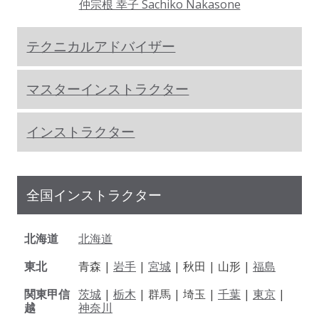
仲宗根 幸子 Sachiko Nakasone
テクニカルアドバイザー
マスターインストラクター
インストラクター
全国インストラクター
北海道
北海道
東北
青森 |
岩手
|
宮城
| 秋田 | 山形 |
福島
関東甲信
茨城
|
栃木
| 群馬 | 埼玉 |
千葉
|
東京
|
越
神奈川