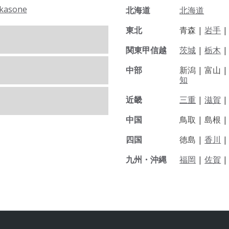
kasone
北海道
北海道
東北
青森 |
岩手
関東甲信越
茨城
|
栃木
|
中部
新潟 |
富山 
知
近畿
三重
|
滋賀
中国
鳥取 |
島根 
四国
徳島 |
香川
九州・沖縄
福岡
|
佐賀