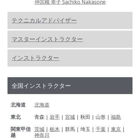
仲宗根 幸子 Sachiko Nakasone
テクニカルアドバイザー
マスターインストラクター
インストラクター
全国インストラクター
北海道
北海道
東北
青森 |
岩手
|
宮城
| 秋田 | 山形 |
福島
関東甲信
茨城
|
栃木
| 群馬 | 埼玉 |
千葉
|
東京
|
越
神奈川