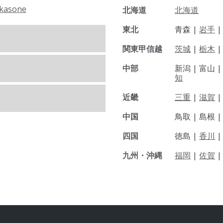
kasone
北海道
北海道
東北
青森 |
岩手
関東甲信越
茨城
|
栃木
|
中部
新潟 |
富山 
知
近畿
三重
|
滋賀
中国
鳥取 |
島根 
四国
徳島 |
香川
九州・沖縄
福岡
|
佐賀