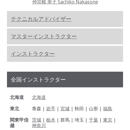
仲宗根 幸子 Sachiko Nakasone
テクニカルアドバイザー
マスターインストラクター
インストラクター
全国インストラクター
北海道
北海道
東北
青森 |
岩手
|
宮城
| 秋田 | 山形 |
福島
関東甲信
茨城
|
栃木
| 群馬 | 埼玉 |
千葉
|
東京
|
越
神奈川