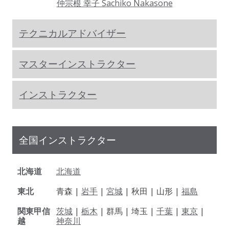
仲宗根 幸子 Sachiko Nakasone
テクニカルアドバイザー
マスターインストラクター
インストラクター
全国インストラクター
北海道
北海道
東北
青森 |
岩手
|
宮城
| 秋田 | 山形 |
福島
関東甲信
茨城
|
栃木
| 群馬 | 埼玉 |
千葉
|
東京
|
越
神奈川