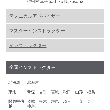
仲宗根 幸子 Sachiko Nakasone
テクニカルアドバイザー
マスターインストラクター
インストラクター
全国インストラクター
北海道
北海道
東北
青森 |
岩手
|
宮城
| 秋田 | 山形 |
福島
関東甲信
茨城
|
栃木
| 群馬 | 埼玉 |
千葉
|
東京
|
越
神奈川