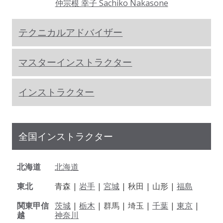
仲宗根 幸子 Sachiko Nakasone
テクニカルアドバイザー
マスターインストラクター
インストラクター
全国インストラクター
北海道
北海道
東北
青森 |
岩手
|
宮城
| 秋田 | 山形 |
福島
関東甲信
茨城
|
栃木
| 群馬 | 埼玉 |
千葉
|
東京
|
越
神奈川