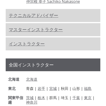
仲宗根 幸子 Sachiko Nakasone
テクニカルアドバイザー
マスターインストラクター
インストラクター
全国インストラクター
北海道
北海道
東北
青森 |
岩手
|
宮城
| 秋田 | 山形 |
福島
関東甲信
茨城
|
栃木
| 群馬 | 埼玉 |
千葉
|
東京
|
越
神奈川