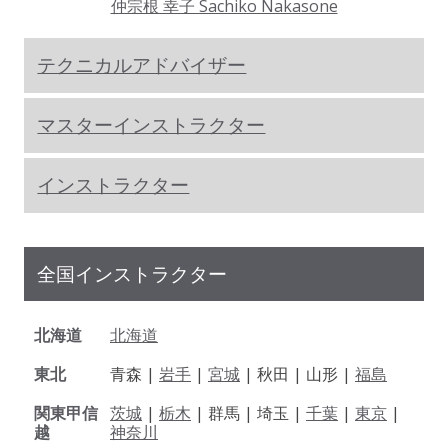
仲宗根 幸子 Sachiko Nakasone
テクニカルアドバイザー
マスターインストラクター
インストラクター
全国インストラクター
北海道
北海道
東北
青森 |
岩手
|
宮城
| 秋田 | 山形 |
福島
関東甲信
茨城
|
栃木
| 群馬 | 埼玉 |
千葉
|
東京
|
越
神奈川