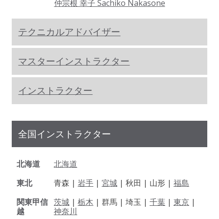
仲宗根 幸子 Sachiko Nakasone
テクニカルアドバイザー
マスターインストラクター
インストラクター
全国インストラクター
北海道
北海道
東北
青森 |
岩手
|
宮城
| 秋田 | 山形 |
福島
関東甲信
茨城
|
栃木
| 群馬 | 埼玉 |
千葉
|
東京
|
越
神奈川