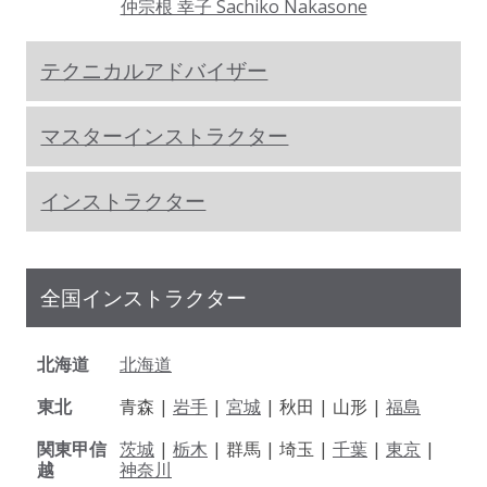
仲宗根 幸子 Sachiko Nakasone
テクニカルアドバイザー
マスターインストラクター
インストラクター
全国インストラクター
北海道
北海道
東北
青森 |
岩手
|
宮城
| 秋田 | 山形 |
福島
関東甲信
茨城
|
栃木
| 群馬 | 埼玉 |
千葉
|
東京
|
越
神奈川