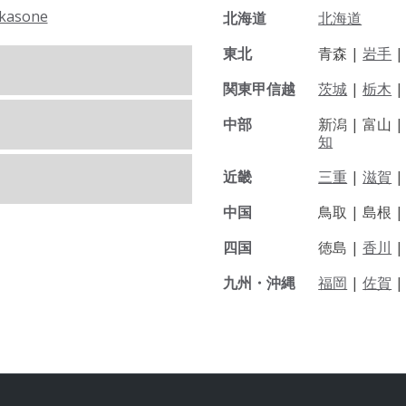
kasone
北海道
北海道
東北
青森 |
岩手
関東甲信越
茨城
|
栃木
|
中部
新潟 |
富山 
知
近畿
三重
|
滋賀
中国
鳥取 |
島根 
四国
徳島 |
香川
九州・沖縄
福岡
|
佐賀