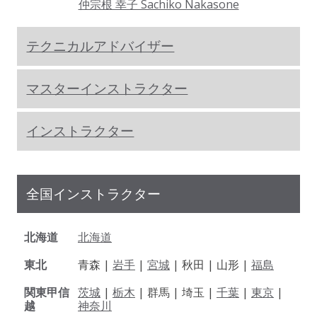
仲宗根 幸子 Sachiko Nakasone
テクニカルアドバイザー
マスターインストラクター
インストラクター
全国インストラクター
北海道
北海道
東北
青森 |
岩手
|
宮城
| 秋田 | 山形 |
福島
関東甲信
茨城
|
栃木
| 群馬 | 埼玉 |
千葉
|
東京
|
越
神奈川