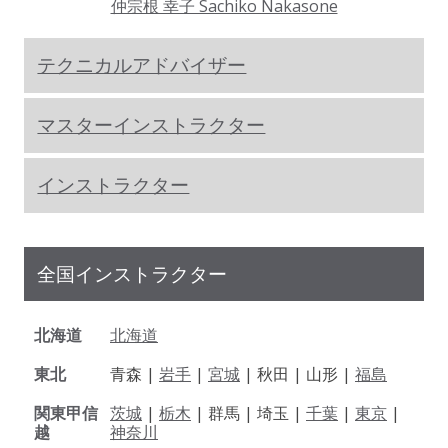
仲宗根 幸子 Sachiko Nakasone
テクニカルアドバイザー
マスターインストラクター
インストラクター
全国インストラクター
北海道
北海道
東北
青森 |
岩手
|
宮城
| 秋田 | 山形 |
福島
関東甲信
茨城
|
栃木
| 群馬 | 埼玉 |
千葉
|
東京
|
越
神奈川