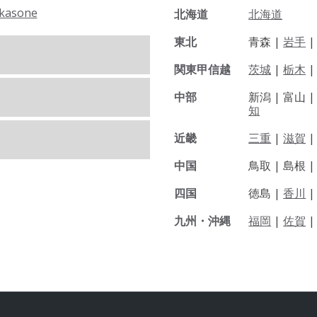
kasone
北海道
北海道
東北
青森 |
岩手
関東甲信越
茨城
|
栃木
|
中部
新潟 |
富山 
知
近畿
三重
|
滋賀
中国
鳥取 |
島根 
四国
徳島 |
香川
九州・沖縄
福岡
|
佐賀