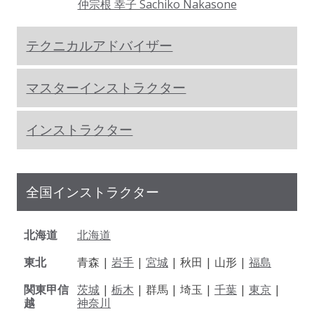
仲宗根 幸子 Sachiko Nakasone
テクニカルアドバイザー
マスターインストラクター
インストラクター
全国インストラクター
北海道
北海道
東北
青森 |
岩手
|
宮城
| 秋田 | 山形 |
福島
関東甲信
茨城
|
栃木
| 群馬 | 埼玉 |
千葉
|
東京
|
越
神奈川